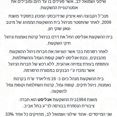
שילוני ושמואל לב, אשר פעילים בו עד היום ומובילים את
אסטרטגיית ההשקעות.
מנכ”ל הקבוצה הוא איציק שנידובסקי המכהן בתפקיד משנת
2009, לאחר שהתפטר מניהול בית ההשקעות הממוזג של מיטב
וגאון שוקי הון.
בית ההשקעות אנליסט החל את דרכו בניהול קרנות נאמנות וניהול
תיקי השקעות.
לאחר רפורמת בכר אשר הוציאה את חברות ניהול ההשקעות
מהבנקים, נכנס אנליסט לשוק קופות הגמל וההשתלמות,
והתפתח בעזרת צמיחה אורגנית, ללא רכש של חברות הניהול
אשר נמכרו ע”י הבנקים במסגרת הרפורמה.
בית ההשקעות מנהל כיום כ- 16 מיליארד ש”ח בקרנות
נאמנות, ניהול תיקים, קופות גמל, קרנות השתלמות וקופות גמל
להשקעה.
משנת 1994בית ההשקעות
אנליסט
הוא חברה
ציבורית הנסחרת בבורסה לני”ע בתל אביב.
שני המייסדים- אהוד שילוני ושמואל לב, מחזיקים כל אחד 33%