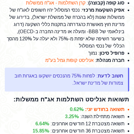
סוג קופה (קבוצה)
:
קרן השתלמות - אג"ח ממשלות
אפיק השקעות מרכזי
: נכסי המסלול יהיו חשופים לאג"ח של
ממשלות שונות (לא בהכרח של ממשלת ישראל), בדירוג של
מדינת חוץ מאושרת כהגדרתה בתקנות כללי השקעה (דרוג
בינלאומי של BBB- ומעלה או מדינה החברה ב-OECD),
בשיעור חשיפה שלא יפחת מ-75% ולא יעלה על 120% מהסך
הכללי של נכסי המסלול
פרופיל סיכון
: נמוך
חברה מנהלת
:
אנליסט קופות גמל בע"מ
חשוב לדעת
: לפחות 75% מהנכסים יושקעו באגרות חוב
צמודות של מדינת ישראל.
תשואות אנליסט השתלמות אג"ח ממשלות:
תשואה בחודש יוני
:
0.62%
תשואה מתחילת השנה
:
3.25%
תשואה מצטברת 12 חודשים אחרונים
:
6.64%
תשואה מצטברת 36 חודשים אחרונים
:
15.85%