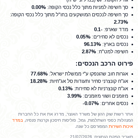
סך חשיפה למניות מתוך כלל נכסי הקופה
:
0.00%
סך חשיפה לנכסים המושקעים בחו"ל מתוך כלל נכסי הקופה
:
2.73%
מדד שארפ
:
-0.1
נכסים לא סחירים
:
0.05%
נכסים בארץ
:
96.13%
חשיפה למט"ח
:
2.87%
פירוט הרכב הנכסים:
אגרות חוב שהונפקו ע"י ממשלת ישראל
:
77.68%
אג"ח קונצרני סחיר ותעודות סל אג"חיות
:
18.28%
אג"ח קונצרניות לא סחירות
:
0.13%
מזומנים ושווי מזומנים
:
3.99%
נכסים אחרים
:
-0.07%
אתר רשות שוק ההון של משרד האוצר, מדרג את את כל החברות
המנהלות כספי השתלמות, גמל, פוליסות חיסכון וקרנות פנסיה,
במדד
איכות השירות
המפורסם כל שנה.
תאריך הפקת הנתונים: 21/07/2026