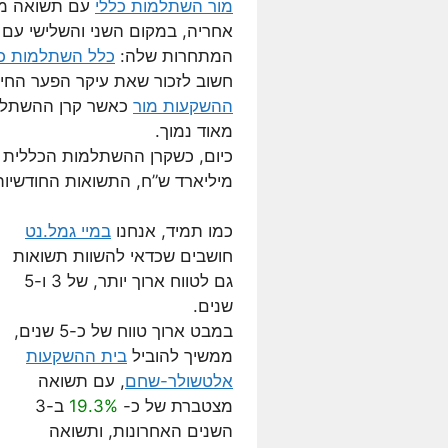
מור השתלמות כללי
עם תשואה מ
אחריה, במקום השני והשלישי ע
המתחרות שלה:
כלל השתלמות כל
חשוב לזכור שאת עיקר הפער החיו
ההשקעות מור
כאשר קרן ההשתלמו
מאוד נמוך.
מיליארד ש”ח, התשואות החודשיות
כמו תמיד, אנחנו
במיי גמל.נט
חושבים שכדאי להשוות תשואות
גם לטווח ארוך יותר, של 3 ו-5
שנים.
במבט ארוך טווח של כ-5 שנים,
ממשיך להוביל
בית ההשקעות
אלטשולר-שחם
, עם תשואה
מצטברת של כ-
19.3%
ב-3
השנים האחרונות, ותשואה