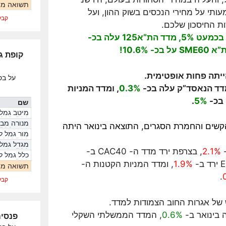
תשואה ממ
ותי על מחירי הנכסים בשוק ההון, ועל
קבל
ת החיסכון שלכם.
בחודש ינואר, עלה מדד ת”א 35 בכמעט 5%, מדד הת”א125 עלה בכ-
ייתה פחות אופטימית.
על בס
דד הנאסד”ק עלה בכ-
0.3%
, ומדד המניות
.
5%
שם
מיטב גמל
S&P 500
מנורה מב
קשים והחמרת הסגרים, התוצאה בינואר היתה
עוקב S&P500
מור גמל ל
S&P500
מגדל גמל
2.1%
, בצרפת ירד מדד ה- CAC40 ב-
s&p500
500
1.9%
, ומדד המניות הקטנות ה-
תשואה ממ
.
קבל
 של אגרות החוב הצמודות למדד.
בינואר ב-
0.6%
, המדד הממשלתי השקלי
פנסיה 