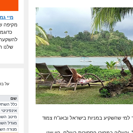
מיי גמ
מקיפה של 
כדוגמ
להשקעה, 
שלנו ת
על בס
שם
כלל השתל
אינפיניטי
מיטב השת
אד למי שהשקיע במניות בישראל ובאג”ח צמוד
מגדל השת
מנורה הש
העליה במחירי הסחורות בעולם, היו שני