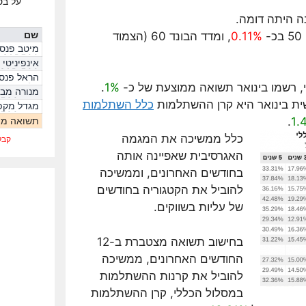
על בס
ה היתה דומה.
שם
0.11%
, ומדד הבונד 60 (הצמוד
מיטב פנסי
S&P500
אינפיניטי
S&P 500
הראל פנסי
s&p
 רשמו בינואר תשואה ממוצעת של כ-
1%
.
מנורה מב
מדד S&P500
ית בינואר היא קרן ההשתלמות
כלל השתלמות
מגדל מקפ
מדד S&P500
תשואה ממ
.
1.
כלל ממשיכה את המגמה
קבל
האגרסיבית שאפיינה אותה
בחודשים האחרונים, וממשיכה
להוביל את הקטגוריה בחודשים
של עליות בשווקים.
בחישוב תשואה מצטברת ב-12
החודשים האחרונים, ממשיכה
להוביל את קרנות ההשתלמות
במסלול הכללי, קרן ההשתלמות