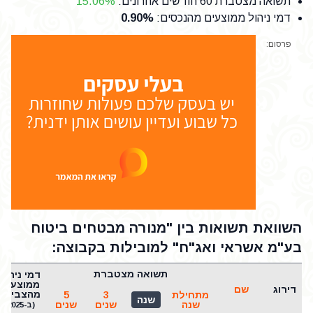
תשואה מצטברת 60 חודשים אחרונים
:
15.06%
דמי ניהול ממוצעים מהנכסים
:
0.90%
פרסום:
השוואת תשואות בין "מנורה מבטחים ביטוח
בע"מ אשראי ואג"ח" למובילות בקבוצה:
תשואה מצטברת
דמי ניהול
ממוצעים
דירוג
שם
מהצבירה
מתחילת
3
5
שנה
שנה
שנים
שנים
(ב-2025)