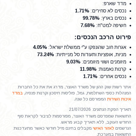
מדד שארפ
:
נכסים לא סחירים
:
1.71%
נכסים בארץ
:
99.78%
חשיפה למט"ח
:
7.68%
פירוט הרכב הנכסים:
אגרות חוב שהונפקו ע"י ממשלת ישראל
:
4.05%
מניות, אופציות ותעודות סל מנייתיות
:
73.24%
מזומנים ושווי מזומנים
:
9.03%
קרנות נאמנות
:
11.98%
נכסים אחרים
:
1.71%
אתר רשות שוק ההון של משרד האוצר, מדרג את את כל החברות
המנהלות כספי השתלמות, גמל, פוליסות חיסכון וקרנות פנסיה,
במדד
איכות השירות
המפורסם כל שנה.
תאריך הפקת הנתונים: 21/07/2026
התשואות שמפרסם משרד האוצר, מפורסמות לציבור לקראת סוף
החודש העוקב, ללא תאריך קבוע מראש.
הנרשמים
לאזור האישי
מקבלים בחינם מייל חודשי כאשר מתעדכנות
התשואות במערכת.