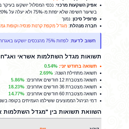
אפיק השקעות מרכזי
: נכסי המסלול יושקעו בעיקר ב
בשיעור חשיפה שלא יפחת מ-75% ולא יעלה על 120% מנכסי המסלול. תיתכן גם חשיפה למניות במסלול זה.
פרופיל סיכון
: נמוך
חברה מנהלת
:
מגדל מקפת קרנות פנסיה וקופות גמ
חשוב לדעת
: לפחות 75% מהנכסים יושקעו באגרות חוב שונות. אין השקעה במניות
תשואות מגדל השתלמות אשראי ואג"ח:
תשואה בחודש יוני
:
0.54%
תשואה מתחילת השנה
:
2.69%
תשואה מצטברת 12 חודשים אחרונים
:
5.86%
תשואה מצטברת 36 חודשים אחרונים
:
18.23%
תשואה מצטברת 60 חודשים אחרונים
:
14.77%
דמי הניהול הממוצעים ששילמו העמיתים בקופה בשנת 25
השוואת תשואות בין "מגדל השתלמות אש
דירוג
שם