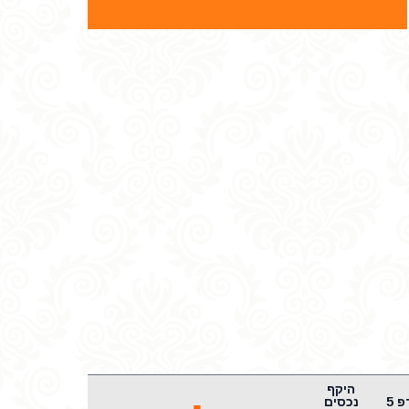
היקף
שארפ 5
נכסים