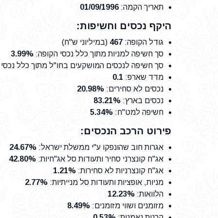
תאריך הקמה
:
01/09/1996
היקף נכסים וחשיפות:
גודל הקופה
:
467
(במיליוני ש"ח)
סך חשיפה למניות מתוך כלל נכסי הקופה
:
3.99%
סך חשיפה לנכסים המושקעים בחו"ל מתוך כלל נכסי 
מדד שארפ
:
0.1
נכסים לא סחירים
:
20.98%
נכסים בארץ
:
83.21%
חשיפה למט"ח
:
5.34%
פירוט הרכב הנכסים:
אגרות חוב שהונפקו ע"י ממשלת ישראל
:
24.67%
אג"ח קונצרני סחיר ותעודות סל אג"חיות
:
42.80%
אג"ח קונצרניות לא סחירות
:
1.21%
מניות, אופציות ותעודות סל מנייתיות
:
2.77%
הלוואות
:
12.23%
מזומנים ושווי מזומנים
:
8.49%
קרנות נאמנות
:
0.53%