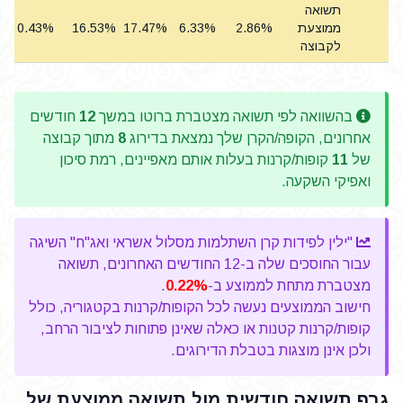
תשואה
ממוצעת
2.86%
6.33%
17.47%
16.53%
0.43%
לקבוצה
בהשוואה לפי תשואה מצטברת ברוטו במשך
12
חודשים
אחרונים, הקופה/הקרן שלך נמצאת בדירוג
8
מתוך קבוצה
של
11
קופות/קרנות בעלות אותם מאפיינים, רמת סיכון
ואפיקי השקעה.
"ילין לפידות קרן השתלמות מסלול אשראי ואג"ח" השיגה
עבור החוסכים שלה ב-12 החודשים האחרונים, תשואה
מצטברת מתחת לממוצע ב-
0.22%
.
חישוב הממוצעים נעשה לכל הקופות/קרנות בקטגוריה, כולל
קופות/קרנות קטנות או כאלה שאינן פתוחות לציבור הרחב,
ולכן אינן מוצגות בטבלת הדירוגים.
גרף תשואה חודשית מול תשואה ממוצעת של