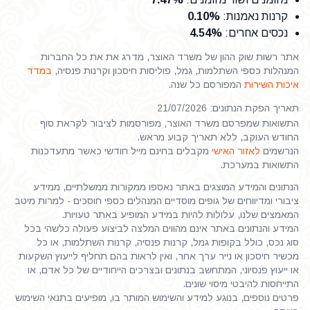
קרנות נאמנות
:
0.10%
נכסים אחרים
:
4.54%
אתר רשות שוק ההון של משרד האוצר, מדרג את את כל החברות
המנהלות כספי השתלמות, גמל, פוליסות חיסכון וקרנות פנסיה,
במדד
איכות השירות
המפורסם כל שנה.
תאריך הפקת הנתונים: 21/07/2026
התשואות שמפרסם משרד האוצר, מפורסמות לציבור לקראת סוף
החודש העוקב, ללא תאריך קבוע מראש.
הנרשמים
לאזור האישי
מקבלים בחינם מייל חודשי כאשר מתעדכנות
התשואות במערכת.
הנתונים והמידע המוצגים באתר נאספו ממקורות ממשלתיים, ממידע
ציבורי ומדיווחים של גופים מוסדיים המנהלים כספי חוסכים - למרות מיטב
המאמצים שלנו, עלולות להיות במידע המופיע באתר טעויות.
המידע והנתונים באתר אינם מהווים המלצה לביצוע פעולה כלשהי בכל
סוג נכס, כולל בקופות גמל, קרנות פנסיה, קרנות השתלמות, או כל
מכשיר חיסכון או נייר ערך אחר, ואין לראות בהם תחליף לייעוץ השקעות
או ייעוץ פנסיוני, המתחשב בנתונים ובצרכים הייחודיים של כל אדם, או
התייחסות להיבטי מיסוי שונים.
פרטים נוספים, בנוגע למידע והשימוש המותר בו, מופיעים בתנאי השימוש