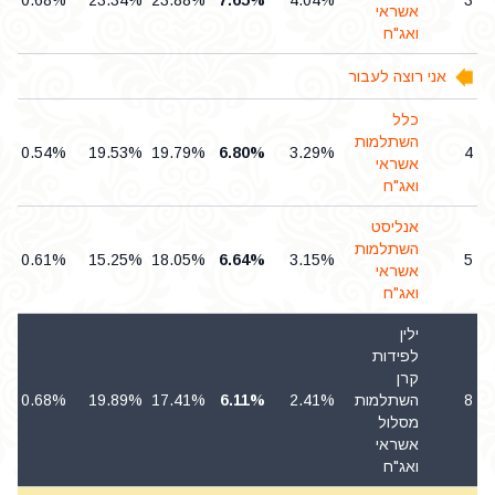
0.68%
23.34%
23.88%
7.65%
4.04%
3
אשראי
ואג"ח
אני רוצה לעבור
כלל
השתלמות
0.54%
19.53%
19.79%
6.80%
3.29%
4
אשראי
ואג"ח
אנליסט
השתלמות
0.61%
15.25%
18.05%
6.64%
3.15%
5
אשראי
ואג"ח
ילין
לפידות
קרן
8
השתלמות
2.41%
6.11%
17.41%
19.89%
0.68%
מסלול
אשראי
ואג"ח