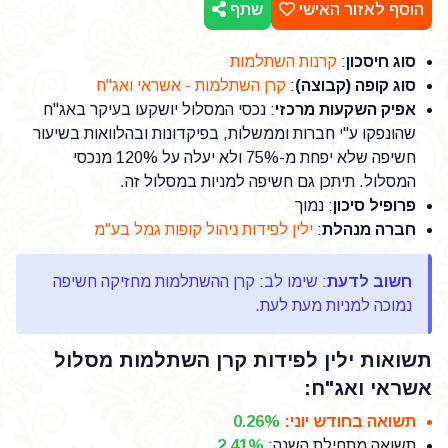
הוסף לאזור האישי
שתף
סוג חיסכון
:
קרנות השתלמות
סוג קופה (קבוצה)
:
קרן השתלמות - אשראי ואג"ח
אפיק השקעות מרכזי
: נכסי המסלול יושקעו בעיקר באג"ח
שהונפקו ע"י חברות וממשלות, בפיקדונות ובהלוואות בשיעור
חשיפה שלא יפחת מ-75% ולא יעלה על 120% מנכסי
המסלול. תיתכן גם חשיפה למניות במסלול זה.
פרופיל סיכון
: נמוך
חברה מנהלת
:
ילין לפידות ניהול קופות גמל בע"מ
חשוב לדעת
: שימו לב: קרן ההשתלמות מחזיקה חשיפה
נמוכה למניות מעת לעת.
תשואות ילין לפידות קרן השתלמות מסלול
אשראי ואג"ח:
תשואה בחודש יוני
:
0.26%
תשואה מתחילת השנה
:
2.41%