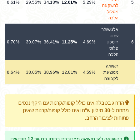
0.61%
29.55%
34.18%
12.61%
5.29%
5
להשקעה
מסלול
הלכה
אלטשולר
שחם
6
חיסכון
4.69%
11.25%
36.41%
30.07%
0.70%
פלוס
הלכה
תשואה
ממוצעת
4.59%
12.81%
38.96%
38.05%
0.64%
לקבוצה
הדרוג בטבלה אינו כולל קופות/קרנות עם היקף נכסים
מתחת ל-
30
מיליון ש"ח ואינו כולל קופות/קרנות שאינן
פתוחות לציבור הרחב.
בהשוואה לפי תשואה מצטברת ברוטו במשך
12
חודשים