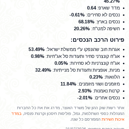
45.27%
מדד שארפ
:
0.64
נכסים לא סחירים
:
-0.61%
נכסים בארץ
:
68.18%
חשיפה למט"ח
:
20.26%
פירוט הרכב הנכסים:
אגרות חוב שהונפקו ע"י ממשלת ישראל
:
53.49%
אג"ח קונצרני סחיר ותעודות סל אג"חיות
:
0.98%
אג"ח קונצרניות לא סחירות
:
0.05%
מניות, אופציות ותעודות סל מנייתיות
:
32.49%
הלוואות
:
0.23%
מזומנים ושווי מזומנים
:
11.84%
קרנות נאמנות
:
2.93%
נכסים אחרים
:
-2.01%
אתר רשות שוק ההון של משרד האוצר, מדרג את את כל החברות
המנהלות כספי השתלמות, גמל, פוליסות חיסכון וקרנות פנסיה,
במדד
איכות השירות
המפורסם כל שנה.