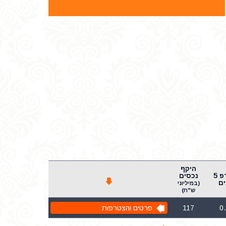
היקף
שארפ 5
נכסים
ם
(במיליוני
ש"ח)
0
117
פרטים והצטרפות