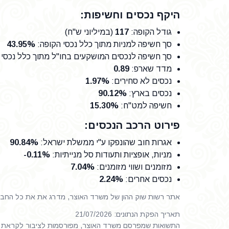
היקף נכסים וחשיפות:
גודל הקופה
:
117
(במיליוני ש"ח)
סך חשיפה למניות מתוך כלל נכסי הקופה
:
43.95%
סך חשיפה לנכסים המושקעים בחו"ל מתוך כלל נכסי 
מדד שארפ
:
0.89
נכסים לא סחירים
:
1.97%
נכסים בארץ
:
90.12%
חשיפה למט"ח
:
15.30%
פירוט הרכב הנכסים:
אגרות חוב שהונפקו ע"י ממשלת ישראל
:
90.84%
מניות, אופציות ותעודות סל מנייתיות
:
-0.11%
מזומנים ושווי מזומנים
:
7.04%
נכסים אחרים
:
2.24%
אתר רשות שוק ההון של משרד האוצר, מדרג את את כל החברות
תאריך הפקת הנתונים: 21/07/2026
התשואות שמפרסם משרד האוצר, מפורסמות לציבור לקראת ס