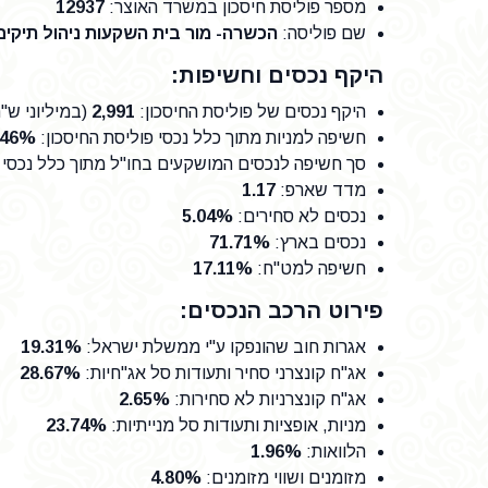
מספר פוליסת חיסכון במשרד האוצר
:
12937
שם פוליסה
:
הכשרה- מור בית השקעות ניהול תיקים
היקף נכסים וחשיפות:
היקף נכסים של פוליסת החיסכון
:
2,991
(במיליוני ש"
חשיפה למניות מתוך כלל נכסי פוליסת החיסכון
:
.46%
סך חשיפה לנכסים המושקעים בחו"ל מתוך כלל נכסי פ
מדד שארפ
:
1.17
נכסים לא סחירים
:
5.04%
נכסים בארץ
:
71.71%
חשיפה למט"ח
:
17.11%
פירוט הרכב הנכסים:
אגרות חוב שהונפקו ע"י ממשלת ישראל
:
19.31%
אג"ח קונצרני סחיר ותעודות סל אג"חיות
:
28.67%
אג"ח קונצרניות לא סחירות
:
2.65%
מניות, אופציות ותעודות סל מנייתיות
:
23.74%
הלוואות
:
1.96%
מזומנים ושווי מזומנים
:
4.80%