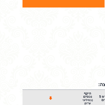
ה:
היקף
שארפ 5
נכסים
ם
(במיליוני
ש"ח)