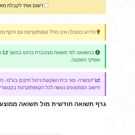
רשום אותי לקבלת מא
הדרוג בטבלה אינו כולל קופות/קרנות עם היקף נכ
בהשוואה לפי תשואה מצטברת ברוטו במשך
12
חו
ואפיקי השקעה.
"הכשרה- מור בית השקעות ניהול תיקים בע"מ- כללי" השיגה עבור החוסכים שלה ב
חישוב הממוצעים נעשה לכל הקופות/קרנות בקטגוריה, 
גרף תשואה חודשית מול תשואה ממוצעת