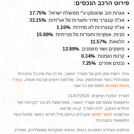
פירוט הרכב הנכסים:
אגרות חוב שהונפקו ע"י ממשלת ישראל
:
17.75%
אג"ח קונצרני סחיר ותעודות סל אג"חיות
:
33.15%
אג"ח קונצרניות לא סחירות
:
1.16%
מניות, אופציות ותעודות סל מנייתיות
:
15.89%
הלוואות
:
11.57%
מזומנים ושווי מזומנים
:
12.89%
קרנות נאמנות
:
0.34%
נכסים אחרים
:
7.25%
אתר רשות שוק ההון של משרד האוצר, מדרג את את כל החברות
המנהלות כספי השתלמות, גמל, פוליסות חיסכון וקרנות פנסיה,
במדד
איכות השירות
המפורסם כל שנה.
תאריך הפקת הנתונים: 21/07/2026
התשואות שמפרסם משרד האוצר, מפורסמות לציבור לקראת סוף
החודש העוקב, ללא תאריך קבוע מראש.
הנרשמים
לאזור האישי
מקבלים בחינם מייל חודשי כאשר מתעדכנות
התשואות במערכת.
הנתונים והמידע המוצגים באתר נאספו ממקורות ממשלתיים, ממידע