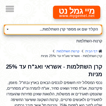
מיי גמל נט
הקלד שם או מספר קרן השתלמות...
קרנות-השתלמות
דף הבית
קרנות השתלמות
קרן השתלמות - אשראי ואג"ח עד 25% מניות
קרן השתלמות - אשראי ואג"ח עד 25%
מניות
נכסי המסלול יהיו חשופים לנכסים הבאים בארץ ובחו"ל: מזומן,
פיקדונות, אג"ח סחיר ושאינו סחיר, אג"ח להמרה וני"ע מסחריים,
שהונפקו תאגידים או ממשלות, הלוואות שאינן סחירות שהועמדו
לתאגידים ולאנשים פרטיים, קרנות השקעה ששיעור החשיפה
שלהן לחוב הוא לפחות 75%, וקרנות סל אשר מירב נכסיהן