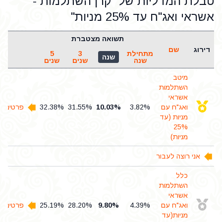
טבלת המדליות של "קרן השתלמות -
אשראי ואג"ח עד 25% מניות"
תשואה מצטברת
דירוג
שם
מתחילת
3
5
שנה
שנה
שנים
שנים
מיטב
השתלמות
אשראי
ואג"ח עם
3.82%
10.03%
31.55%
32.38%
פרטים ו
מניות (עד
25%
מניות)
אני רוצה לעבור
כלל
השתלמות
אשראי
ואג"ח עם
4.39%
9.80%
28.20%
25.19%
פרטים ו
מניות(עד