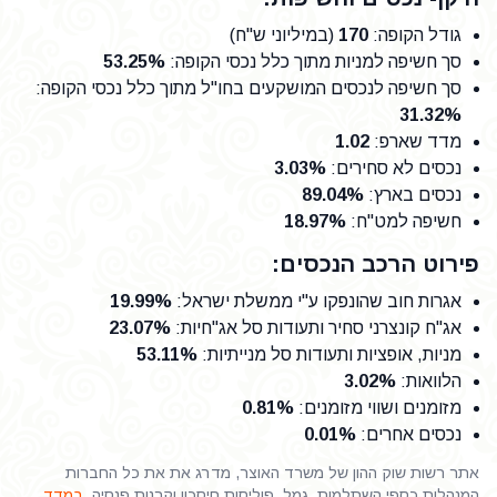
גודל הקופה
:
170
(במיליוני ש"ח)
סך חשיפה למניות מתוך כלל נכסי הקופה
:
53.25%
סך חשיפה לנכסים המושקעים בחו"ל מתוך כלל נכסי הקופה
:
31.32%
מדד שארפ
:
1.02
נכסים לא סחירים
:
3.03%
נכסים בארץ
:
89.04%
חשיפה למט"ח
:
18.97%
פירוט הרכב הנכסים:
אגרות חוב שהונפקו ע"י ממשלת ישראל
:
19.99%
אג"ח קונצרני סחיר ותעודות סל אג"חיות
:
23.07%
מניות, אופציות ותעודות סל מנייתיות
:
53.11%
הלוואות
:
3.02%
מזומנים ושווי מזומנים
:
0.81%
נכסים אחרים
:
0.01%
אתר רשות שוק ההון של משרד האוצר, מדרג את את כל החברות
המנהלות כספי השתלמות, גמל, פוליסות חיסכון וקרנות פנסיה,
במדד