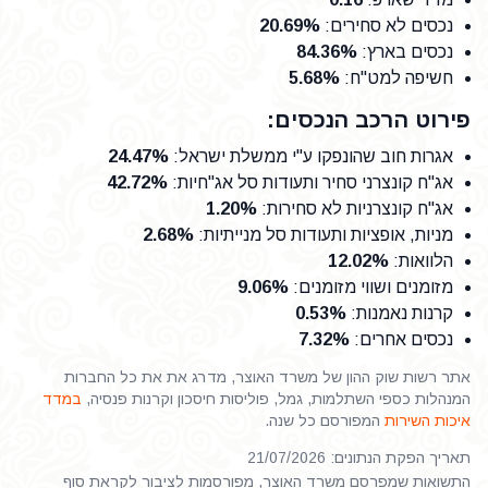
נכסים לא סחירים
:
20.69%
נכסים בארץ
:
84.36%
חשיפה למט"ח
:
5.68%
פירוט הרכב הנכסים:
אגרות חוב שהונפקו ע"י ממשלת ישראל
:
24.47%
אג"ח קונצרני סחיר ותעודות סל אג"חיות
:
42.72%
אג"ח קונצרניות לא סחירות
:
1.20%
מניות, אופציות ותעודות סל מנייתיות
:
2.68%
הלוואות
:
12.02%
מזומנים ושווי מזומנים
:
9.06%
קרנות נאמנות
:
0.53%
נכסים אחרים
:
7.32%
אתר רשות שוק ההון של משרד האוצר, מדרג את את כל החברות
המנהלות כספי השתלמות, גמל, פוליסות חיסכון וקרנות פנסיה,
במדד
איכות השירות
המפורסם כל שנה.
תאריך הפקת הנתונים: 21/07/2026
התשואות שמפרסם משרד האוצר, מפורסמות לציבור לקראת סוף