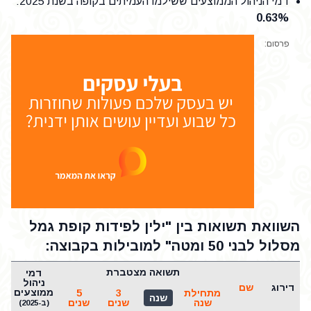
דמי הניהול הממוצעים ששילמו העמיתים בקופה בשנת 2025
:
0.63%
פרסום:
השוואת תשואות בין "ילין לפידות קופת גמל
מסלול לבני 50 ומטה" למובילות בקבוצה:
תשואה מצטברת
דמי
ש
ניהול
דירוג
שם
ממוצעים
מתחילת
3
5
שנה
שנה
שנים
שנים
(ב-2025)