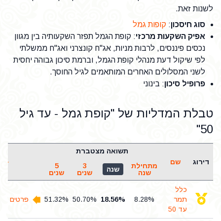
לשנות זאת.
סוג חיסכון
:
קופות גמל
אפיק השקעות מרכזי
: קופת הגמל תפזר השקעותיה בין מגוון
נכסים פיננסים, לרבות מניות, אג"ח קונצרני ואג"ח ממשלתי
לפי שיקול דעת מנהלי קופת הגמל, וברמת סיכון גבוהה יחסית
לשני המסלולים האחרים המותאמים לגיל החוסך.
פרופיל סיכון
: בינוני
טבלת המדליות של "קופת גמל - עד גיל
50"
תשואה מצטברת
דירוג
שם
מתחילת
3
5
שנה
שנה
שנים
שנים
כלל
תמר
8.28%
18.56%
50.70%
51.32%
פרטים והצ
עד 50