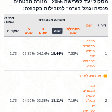
מסלול יעד לפרישה 2055 - מנורה מבטחים
פנסיה וגמל בע"מ" למובילות בקבוצה:
דמי ניהול
תשואה מצטברת
ממוצעים
דירוג
שם
מתחילת
3
5
שנה
הפקדות
נכ
שנה
שנים
שנים
מנורה
מבטחים
פנסיה
5
1.73
62.35%
54.14%
18.44%
7.33%
1
יעד
לפרישה
2065
אני רוצה לעבור
מנורה
מבטחים
פנסיה -
2
מסלול
7.10%
18.11%
52.38%
64.50%
1.73
5
יעד
לפרישה