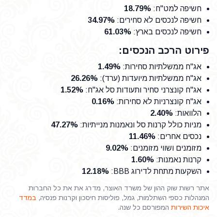
חשיפה למט"ח
:
18.79%
חשיפה לנכסים לא סחירים
:
34.97%
חשיפה לנכסים בארץ
:
61.03%
פירוט הרכב הנכסים:
אג"ח ממשלתיות סחירות
:
1.49%
אג"ח ממשלתיות מיועדות (ערד)
:
26.26%
אג"ח קונצרני סחיר ותעודות סל אג"ח
:
1.52%
אג"ח קונצרניות לא סחירות
:
0.16%
הלוואות
:
2.40%
מניות כולל קרנות סל ונאמנות מנייתיות
:
47.27%
נכסים אחרים
:
11.46%
מזומנים ושווי מזומנים
:
9.02%
קרנות נאמנות
:
1.60%
השקעות מתחת לדירוג BBB
:
12.18%
אתר רשות שוק ההון של משרד האוצר, מדרג את את כל החברות
המנהלות כספי השתלמות, גמל, פוליסות חיסכון וקרנות פנסיה,
במדד
איכות השירות
המפורסם כל שנה.