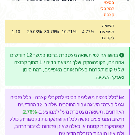
בסיסי
למקבלי
קצבה
תשואה
ממוצעת
4.77%
10.71%
30.76%
29.03%
1.10
9
לקבוצה
בהשוואה לפי תשואה מצטברת ברוטו במשך
12
חודשים
אחרונים, הקופה/הקרן שלך נמצאת בדירוג
1
מתוך קבוצה
של
9
קופות/קרנות בעלות אותם מאפיינים, רמת סיכון
ואפיקי השקעה.
"כלל פנסיה משלימה בסיסי למקבלי קצבה - כלל פנסיה
וגמל בע"מ" השיגה עבור החוסכים שלה ב-12 החודשים
האחרונים, תשואה מצטברת מעל לממוצע ב-
2.76%
.
חישוב הממוצעים נעשה לכל הקופות/קרנות בקטגוריה, כולל
קופות/קרנות קטנות או כאלה שאינן פתוחות לציבור הרחב,
ולכן אינן מוצגות בטבלת הדירוגים.