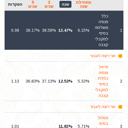
מתחילת
3
5
שנה
הפקדות
נכ
שנה
שנים
שנים
כלל
פנסיה
משלימה
3
0.98
38.17%
38.58%
13.47%
6.15%
1
בסיסי
למקבלי
קצבה
אני רוצה לעבור
הראל
פנסיה
כללית -
7
1.13
36.83%
37.13%
12.52%
5.32%
2
בסיסי
למקבלי
קצבה
אני רוצה לעבור
מסלול
בסיסי
8
1.01
11.83%
5.71%
3