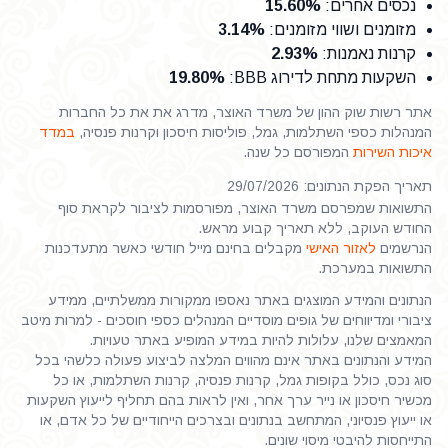
נכסים אחרים
:
15.60%
מזומנים ושווי מזומנים
:
3.14%
קרנות נאמנות
:
2.93%
השקעות מתחת לדירוג BBB
:
19.80%
אתר רשות שוק ההון של משרד האוצר, מדרג את את כל החברות
המנהלות כספי השתלמות, גמל, פוליסות חיסכון וקרנות פנסיה,
במדד
איכות השירות
המפורסם כל שנה.
תאריך הפקת הנתונים: 29/07/2026
התשואות שמפרסם משרד האוצר, מפורסמות לציבור לקראת סוף
החודש העוקב, ללא תאריך קבוע מראש.
הנרשמים
לאזור האישי
מקבלים בחינם מייל חודשי כאשר מתעדכנות
התשואות במערכת.
הנתונים והמידע המוצגים באתר נאספו ממקורות ממשלתיים, ממידע
ציבורי ומדיווחים של גופים מוסדיים המנהלים כספי חוסכים - למרות מיטב
המאמצים שלנו, עלולות להיות במידע המופיע באתר טעויות.
המידע והנתונים באתר אינם מהווים המלצה לביצוע פעולה כלשהי בכל
סוג נכס, כולל בקופות גמל, קרנות פנסיה, קרנות השתלמות, או כל
מכשיר חיסכון או נייר ערך אחר, ואין לראות בהם תחליף לייעוץ השקעות
או ייעוץ פנסיוני, המתחשב בנתונים ובצרכים הייחודיים של כל אדם, או
התייחסות להיבטי מיסוי שונים.