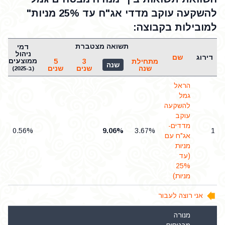
להשקעה עוקב מדדי אג"ח עד 25% מניות"
למובילות בקבוצה:
תשואה מצטברת
דמי
ש
ניהול
דירוג
שם
ממוצעים
מתחילת
3
5
שנה
שנה
שנים
שנים
(ב-2025)
הראל
גמל
להשקעה
עוקב
מדדים-
0.56%
9.06%
3.67%
1
אג"ח עם
מניות
(עד
25%
מניות)
אני רוצה לעבור
מנורה