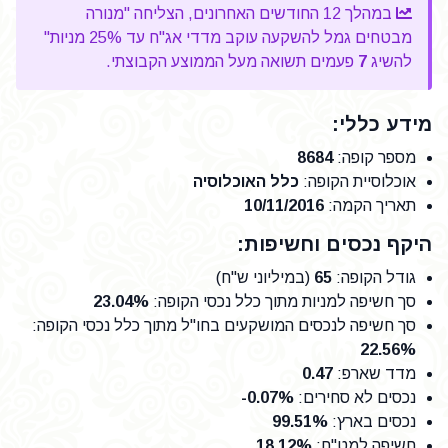
במהלך 12 החודשים האחרונים, הצליחה "מנורה
מבטחים גמל להשקעה עוקב מדדי אג"ח עד 25% מניות"
להשיג
7
פעמים תשואה מעל הממוצע הקבוצתי.
מידע כללי:
מספר קופה
:
8684
אוכלוסיית הקופה
:
כלל האוכלוסיה
תאריך הקמה
:
10/11/2016
היקף נכסים וחשיפות:
גודל הקופה
:
65
(במיליוני ש"ח)
סך חשיפה למניות מתוך כלל נכסי הקופה
:
23.04%
סך חשיפה לנכסים המושקעים בחו"ל מתוך כלל נכסי הקופה
:
22.56%
מדד שארפ
:
0.47
נכסים לא סחירים
:
-0.07%
נכסים בארץ
:
99.51%
חשיפה למט"ח
:
18.12%