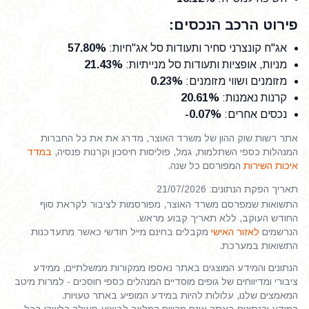
פירוט הרכב הנכסים:
אג"ח קונצרני סחיר ותעודות סל אג"חיות
:
57.80%
מניות, אופציות ותעודות סל מנייתיות
:
21.43%
מזומנים ושווי מזומנים
:
0.23%
קרנות נאמנות
:
20.61%
נכסים אחרים
:
-0.07%
אתר רשות שוק ההון של משרד האוצר, מדרג את את כל החברות
המנהלות כספי השתלמות, גמל, פוליסות חיסכון וקרנות פנסיה,
במדד
איכות השירות
המפורסם כל שנה.
תאריך הפקת הנתונים: 21/07/2026
התשואות שמפרסם משרד האוצר, מפורסמות לציבור לקראת סוף
החודש העוקב, ללא תאריך קבוע מראש.
הנרשמים
לאזור האישי
מקבלים בחינם מייל חודשי כאשר מתעדכנות
התשואות במערכת.
הנתונים והמידע המוצגים באתר נאספו ממקורות ממשלתיים, ממידע
ציבורי ומדיווחים של גופים מוסדיים המנהלים כספי חוסכים - למרות מיטב
המאמצים שלנו, עלולות להיות במידע המופיע באתר טעויות.