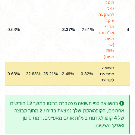
מיטב
גמל
להשקעה
עוקב
מדדי
0.63%
-3.37%
-2.61%
4
אג"ח עם
מניות
(עד
25%
מניות)
תשואה
ממוצעת
0.32%
2.46%
25.21%
22.83%
0.63%
%
לקבוצה
בהשוואה לפי תשואה מצטברת ברוטו במשך
12
חודשים
אחרונים, הקופה/הקרן שלך נמצאת בדירוג
2
מתוך קבוצה
של
4
קופות/קרנות בעלות אותם מאפיינים, רמת סיכון
ואפיקי השקעה.