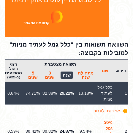
השוואת תשואות בין "כלל גמל לעתיד מניות"
למובילות בקבוצה:
תשואה מצטברת
דמי
ש
ניהול
דירוג
שם
ממוצעים
מתחילת
3
5
שנה
שנה
שנים
שנים
(ב-2025)
כלל גמל
1
לעתיד
13.18%
29.22%
82.88%
74.71%
0.64%
מניות
אני רוצה לעבור
מיטב
גמל
0.59%
80.42%
80.82%
24.87%
9.54%
2