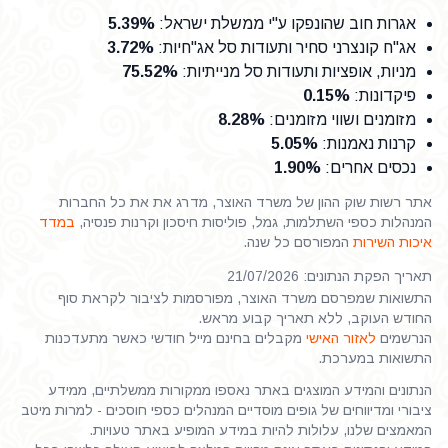
אגרות חוב שהונפקו ע"י ממשלת ישראל
:
5.39%
אג"ח קונצרני סחיר ותעודות סל אג"חיות
:
3.72%
מניות, אופציות ותעודות סל מנייתיות
:
75.52%
פיקדונות
:
0.15%
מזומנים ושווי מזומנים
:
8.28%
קרנות נאמנות
:
5.05%
נכסים אחרים
:
1.90%
אתר רשות שוק ההון של משרד האוצר, מדרג את את כל החברות
המנהלות כספי השתלמות, גמל, פוליסות חיסכון וקרנות פנסיה,
במדד
איכות השירות
המפורסם כל שנה.
תאריך הפקת הנתונים: 21/07/2026
התשואות שמפרסם משרד האוצר, מפורסמות לציבור לקראת סוף
החודש העוקב, ללא תאריך קבוע מראש.
הנרשמים
לאזור האישי
מקבלים בחינם מייל חודשי כאשר מתעדכנות
התשואות במערכת.
הנתונים והמידע המוצגים באתר נאספו ממקורות ממשלתיים, ממידע
ציבורי ומדיווחים של גופים מוסדיים המנהלים כספי חוסכים - למרות מיטב
המאמצים שלנו, עלולות להיות במידע המופיע באתר טעויות.