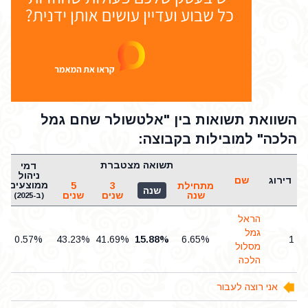
השוואת תשואות בין "אלטשולר שחם גמל
הלכה" למובילות בקבוצה:
תשואה מצטברת
דמי
ניהול
דירוג
שם
ממוצעים
מתחילת
3
5
שנה
שנה
שנים
שנים
(ב-2025)
הראל
גמל
0.57%
43.23%
41.69%
15.88%
6.65%
1
מסלול
הלכה
אני רוצה לעבור