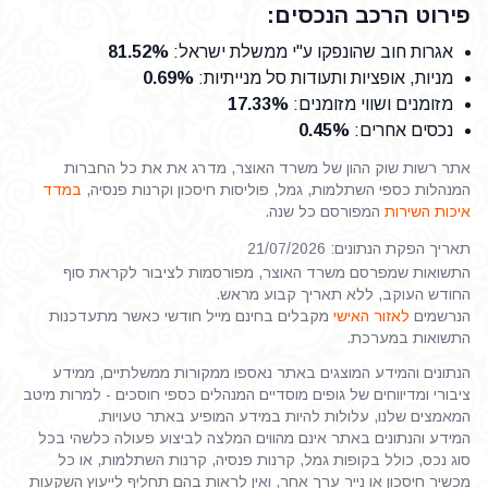
פירוט הרכב הנכסים:
אגרות חוב שהונפקו ע"י ממשלת ישראל
:
81.52%
מניות, אופציות ותעודות סל מנייתיות
:
0.69%
מזומנים ושווי מזומנים
:
17.33%
נכסים אחרים
:
0.45%
אתר רשות שוק ההון של משרד האוצר, מדרג את את כל החברות
המנהלות כספי השתלמות, גמל, פוליסות חיסכון וקרנות פנסיה,
במדד
איכות השירות
המפורסם כל שנה.
תאריך הפקת הנתונים: 21/07/2026
התשואות שמפרסם משרד האוצר, מפורסמות לציבור לקראת סוף
החודש העוקב, ללא תאריך קבוע מראש.
הנרשמים
לאזור האישי
מקבלים בחינם מייל חודשי כאשר מתעדכנות
התשואות במערכת.
הנתונים והמידע המוצגים באתר נאספו ממקורות ממשלתיים, ממידע
ציבורי ומדיווחים של גופים מוסדיים המנהלים כספי חוסכים - למרות מיטב
המאמצים שלנו, עלולות להיות במידע המופיע באתר טעויות.
המידע והנתונים באתר אינם מהווים המלצה לביצוע פעולה כלשהי בכל
סוג נכס, כולל בקופות גמל, קרנות פנסיה, קרנות השתלמות, או כל
מכשיר חיסכון או נייר ערך אחר, ואין לראות בהם תחליף לייעוץ השקעות