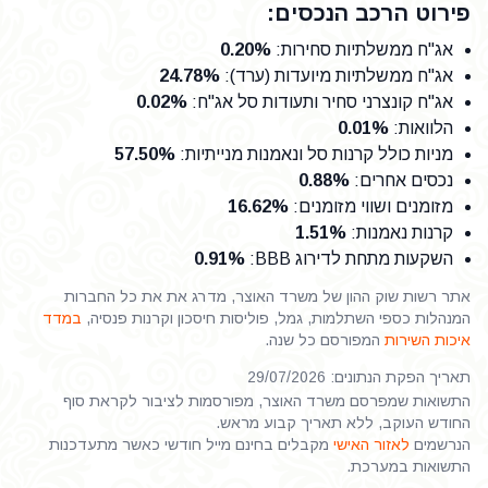
פירוט הרכב הנכסים:
אג"ח ממשלתיות סחירות
:
0.20%
אג"ח ממשלתיות מיועדות (ערד)
:
24.78%
אג"ח קונצרני סחיר ותעודות סל אג"ח
:
0.02%
הלוואות
:
0.01%
מניות כולל קרנות סל ונאמנות מנייתיות
:
57.50%
נכסים אחרים
:
0.88%
מזומנים ושווי מזומנים
:
16.62%
קרנות נאמנות
:
1.51%
השקעות מתחת לדירוג BBB
:
0.91%
אתר רשות שוק ההון של משרד האוצר, מדרג את את כל החברות
המנהלות כספי השתלמות, גמל, פוליסות חיסכון וקרנות פנסיה,
במדד
איכות השירות
המפורסם כל שנה.
תאריך הפקת הנתונים: 29/07/2026
התשואות שמפרסם משרד האוצר, מפורסמות לציבור לקראת סוף
החודש העוקב, ללא תאריך קבוע מראש.
הנרשמים
לאזור האישי
מקבלים בחינם מייל חודשי כאשר מתעדכנות
התשואות במערכת.