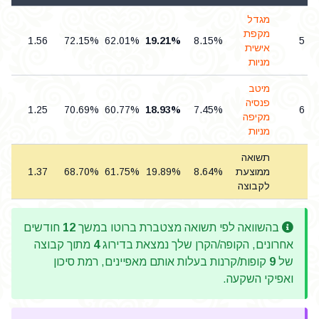
מגדל
מקפת
4
1.56
72.15%
62.01%
19.21%
8.15%
5
אישית
מניות
מיטב
פנסיה
1
1.25
70.69%
60.77%
18.93%
7.45%
6
מקיפה
מניות
תשואה
ממוצעת
8.64%
19.89%
61.75%
68.70%
1.37
5
לקבוצה
בהשוואה לפי תשואה מצטברת ברוטו במשך
12
חודשים
אחרונים, הקופה/הקרן שלך נמצאת בדירוג
4
מתוך קבוצה
של
9
קופות/קרנות בעלות אותם מאפיינים, רמת סיכון
ואפיקי השקעה.