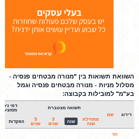
השוואת תשואות בין "מנורה מבטחים פנסיה -
מסלול מניות - מנורה מבטחים פנסיה וגמל
בע"מ" למובילות בקבוצה:
דמי ניהול
תשואה מצטברת
ממוצעים
דירוג
שם
מתחילת
3
5
שנה
הפקדות
נכ
שנה
שנים
שנים
מור