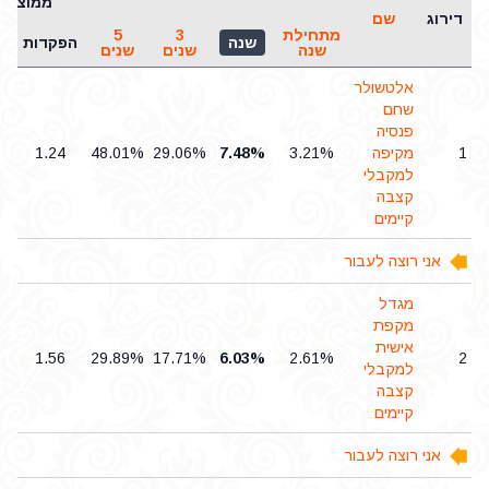
ממוצעי
דירוג
שם
מתחילת
3
5
שנה
הפקדות
נ
שנה
שנים
שנים
אלטשולר
שחם
פנסיה
1
מקיפה
3.21%
7.48%
29.06%
48.01%
1.24
למקבלי
קצבה
קיימים
אני רוצה לעבור
מגדל
מקפת
אישית
1.56
29.89%
17.71%
6.03%
2.61%
2
למקבלי
קצבה
קיימים
אני רוצה לעבור