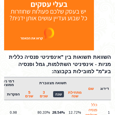
השוואת תשואות בין "אינפיניטי פנסיה כללית
מניות - אינפיניטי השתלמות, גמל ופנסיה
בע"מ" למובילות בקבוצה:
דמי ניהול
תשואה מצטברת
ממוצעים
דירוג
שם
מתחילת
3
5
שנה
הפקדות
נכ
שנה
שנים
שנים
כלל
פנסיה
3
0.98
80.33%
28.54%
12.72%
1