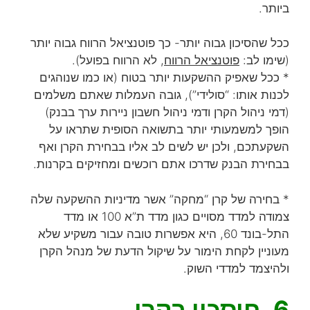
ביותר.
ככל שהסיכון גבוה יותר- כך פוטנציאל הרווח גבוה יותר
(שימו לב:
פוטנציאל הרווח
, לא הרווח בפועל).
* ככל שאפיק ההשקעות יותר בטוח (או כמו שנוהגים
לכנות אותו: “סולידי”), גובה העמלות שאתם משלמים
(דמי ניהול הקרן ודמי ניהול חשבון ניירות ערך בבנק)
הופך למשמעותי יותר בתשואה הסופית שתראו על
השקעתכם, ולכן יש לשים לב אליו בבחירת הקרן ואף
בבחירת הבנק שדרכו אתם רוכשים ומחזיקים בקרנות.
* בחירה של קרן “מחקה” אשר מדיניות ההשקעה שלה
צמודה למדד מסויים כגון מדד ת”א 100 או מדד
התל-בונד 60, היא אפשרות טובה עבור משקיע שלא
מעוניין לקחת הימור על שיקול הדעת של מנהל הקרן
ולהיצמד למדדי השוק.
6
. חיסכון בקרן