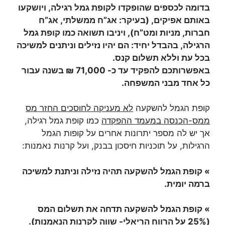
בדומה לכספים שהופקדו לקופת גמל רגילה, ויושקעו
באותם אפיקים, (בעיקר: אג”ח ממשלתי, אג”ח
חברות, מניות ומט”ח), ויניבו תשואה כמו קופת גמל
הרגילה, בהבדל יחיד: הם יהיו נזילים וניתנים למשיכה
בכל עת וללא תשלום קנס.
באפשרותכם להפקיד עד כ- 71,000 ₪ בשנה עבור
כל אחד מבני המשפחה.
קופת הגמל להשקעה
לא מעניקה לחוסכים החזר מס
ממס-הכנסה במעמד ההפקדה
כמו קופת גמל רגילה,
אך יש לה מספר יתרונות אחרים על קופות הגמל
הרגילות, על תוכניות חיסכון בבנק, ועל קרנות נאמנות:
» קופת הגמל להשקעה תהיה נזילה וניתנת למשיכה
ברמה יומית.
» קופת הגמל להשקעה תדחה את תשלום המס
(25% על הרווח הריאלי- שווה לקרנות הנאמנות).