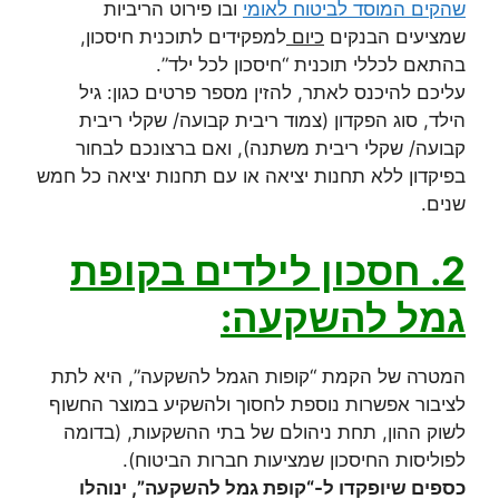
שהקים המוסד לביטוח לאומי
ובו פירוט הריביות
שמציעים הבנקים
כיום
למפקידים לתוכנית חיסכון,
בהתאם לכללי תוכנית “חיסכון לכל ילד”.
עליכם להיכנס לאתר, להזין מספר פרטים כגון: גיל
הילד, סוג הפקדון (צמוד ריבית קבועה/ שקלי ריבית
קבועה/ שקלי ריבית משתנה), ואם ברצונכם לבחור
בפיקדון ללא תחנות יציאה או עם תחנות יציאה כל חמש
שנים.
2. חסכון לילדים בקופת
גמל להשקעה:
המטרה של הקמת “קופות הגמל להשקעה”, היא לתת
לציבור אפשרות נוספת לחסוך ולהשקיע במוצר החשוף
לשוק ההון, תחת ניהולם של בתי ההשקעות, (בדומה
לפוליסות החיסכון שמציעות חברות הביטוח).
כספים שיופקדו ל-“קופת גמל להשקעה”, ינוהלו