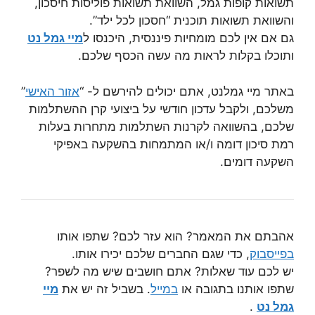
תשואות קופות גמל, השוואת תשואות פוליסות חיסכון,
והשוואת תשואות תוכנית “חסכון לכל ילד”.
גם אם אין לכם מומחיות פיננסית, היכנסו ל
מיי גמל נט
ותוכלו בקלות לראות מה עשה הכסף שלכם.
באתר מיי גמלנט, אתם יכולים להירשם ל- “
אזור האישי
”
משלכם, ולקבל עדכון חודשי על ביצועי קרן ההשתלמות
שלכם, בהשוואה לקרנות השתלמות מתחרות בעלות
רמת סיכון דומה ו/או המתמחות בהשקעה באפיקי
השקעה דומים.
אהבתם את המאמר? הוא עזר לכם? שתפו אותו
בפייסבוק
, כדי שגם החברים שלכם יכירו אותו.
יש לכם עוד שאלות? אתם חושבים שיש מה לשפר?
שתפו אותנו בתגובה או
במייל
. בשביל זה יש את
מיי
גמל נט
.