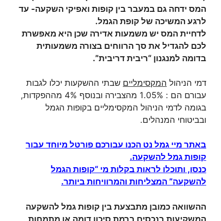
המס ידחה גם במעבר בין קופות ואפיקי השקעה- עד
לרגע המשיכה של קופת הגמל.
לדחיית המס יש משמעות אדירה שכן היא מאפשרת
לכם להגדיל את סך הרווחים בצורה משמעותית
בדומה למנגנון “ריבית דריבית”.
דמי הניהול
המקסימליים
שבתי ההשקעות יכלו לגבות
עבורם הם : 1.05% מהצבירה ובנוסף 4% מההפקדות,
בגומה לדמי הניהול המקסימליים בקופות הגמל
ובביטוחי המנהלים.
באתר מיי גמל נט הכנו עבורכם פורטל מיוחד עבור
קופות גמל להשקעה.
כנסו, ותוכלו לראות בקלות מי “קופות הגמל
להשקעה” המצליחות והמרוויחות ביותר.
ההשוואה כמובן מתבצעת בין קופות גמל להשקעה
המשקיעות בנכסים ברמת סיכון דומה או מתמחות