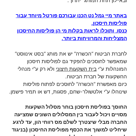
ובאיילון תחת המותג “יתרון”.
באתר מיי גמל נט הכנו עבורכם פורטל מיוחד עבור
פוליסות חיסכון.
כנסו, ותוכלו לראות בקלות מי הן פוליסות החיסכון
המצליחות והמרוויחות ביותר.
לחברת הביטוח “הכשרה” יש את מותג “בסט אינווסט”
שמאפשר לחוסכים להפקיד גם לפוליסות חיסכון
המונהלות ע”י
בית השקעות חיצוני
ולא רק ע”י מנהלי
ההשקעות של חברת הביטוח.
כיום מאפשרת “הכשרה” לחוסכים לפתוח פוליסות
שינוהלו ע”י אלטשולר-שחם, פסגות, דש או תמיר פישמן.
החוסך בפוליסת חיסכון בוחר מסלול השקעות
מסויים ויכול לעבור בין המסלולים השונים שמציעה
החברה מבלי שיצטרך לשלם מס רווחי הון, עד לרגע
שיחליט למשוך את הכסף מפוליסת החיסכון (בניגוד