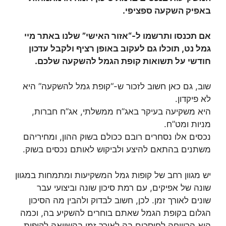
באפיק השקעה ספציפי.
אם תכנסו ותרשמו ל-“אזור האישי” שלנו באתר מיי
גמל נט, תוכלו גם לעקוב באופן רציף ולקבל עדכון
חודשי על תשואות קופת הגמל להשקעה שלכם.
שוב, גם כאן חשוב לזכור ש-“קופת גמל להשקעה” היא
לא פיקדון.
היא משקיעה בעיקר באג”ח ממשלתי, אג”ח חברות,
מניות ומט”ח.
נכסים אלו נסחרים רובם ככולם בשוק ההון, ומחיריהם
משתנים בהתאם להיצע ולביקוש לאותם נכסים בשוק.
יש מגוון רחב של קופות גמל המשקיעות ומתמחות במגוון
שונה של אפיקים, עם רמת סיכון שונה וביצועי עבר
שונים לאורך זמן. לכן, חשוב לבדוק ולהבין מה הסיכון
הגלום בקופת הגמל שאתם בוחרים להשקיע בה, וכמה
היא הרוויחה לחוסכים בה לאורך זמן
בהשוואה לקופות