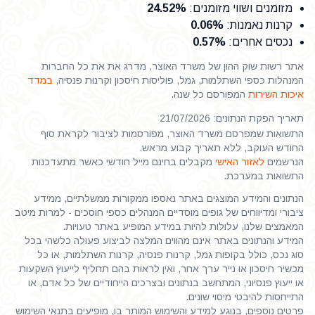
מזומנים ושווי מזומנים
:
24.52%
קרנות נאמנות
:
0.06%
נכסים אחרים
:
0.57%
אתר רשות שוק ההון של משרד האוצר, מדרג את את כל החברות
המנהלות כספי השתלמות, גמל, פוליסות חיסכון וקרנות פנסיה,
במדד
איכות השירות
המפורסם כל שנה.
תאריך הפקת הנתונים: 21/07/2026
התשואות שמפרסם משרד האוצר, מפורסמות לציבור לקראת סוף
החודש העוקב, ללא תאריך קבוע מראש.
הנרשמים
לאזור האישי
מקבלים בחינם מייל חודשי כאשר מתעדכנות
התשואות במערכת.
הנתונים והמידע המוצגים באתר נאספו ממקורות ממשלתיים, ממידע
ציבורי ומדיווחים של גופים מוסדיים המנהלים כספי חוסכים - למרות מיטב
המאמצים שלנו, עלולות להיות במידע המופיע באתר טעויות.
המידע והנתונים באתר אינם מהווים המלצה לביצוע פעולה כלשהי בכל
סוג נכס, כולל בקופות גמל, קרנות פנסיה, קרנות השתלמות, או כל
מכשיר חיסכון או נייר ערך אחר, ואין לראות בהם תחליף לייעוץ השקעות
או ייעוץ פנסיוני, המתחשב בנתונים ובצרכים הייחודיים של כל אדם, או
התייחסות להיבטי מיסוי שונים.
פרטים נוספים, בנוגע למידע והשימוש המותר בו, מופיעים בתנאי השימוש