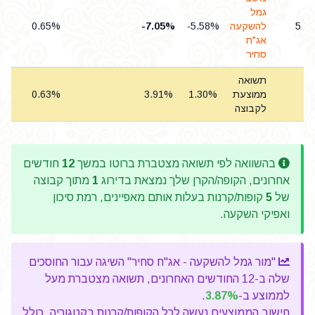
גמל
5
להשקעה
-5.58%
-7.05%
0.65%
.00
אג"ח
סחיר
תשואה
ממוצעת
1.30%
3.91%
0.63%
לקבוצה
בהשוואה לפי תשואה מצטברת ברוטו במשך
12
חודשים
אחרונים, הקופה/הקרן שלך נמצאת בדירוג
1
מתוך קבוצה
של
5
קופות/קרנות בעלות אותם מאפיינים, רמת סיכון
ואפיקי השקעה.
"מור גמל להשקעה - אג"ח סחיר" השיגה עבור החוסכים
שלה ב-12 החודשים האחרונים, תשואה מצטברת מעל
לממוצע ב-
3.87%
.
חישוב הממוצעים נעשה לכל הקופות/קרנות בקטגוריה, כולל