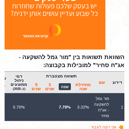
השוואת תשואות בין "מור גמל להשקעה -
אג"ח סחיר" למובילות בקבוצה:
תשואה מצטברת
דמי
שאר
ניהול
דירוג
שם
5
ממוצעים
מתחילת
3
5
שני
שנה
שנה
שנים
שנים
(ב-2025)
מור גמל
להשקעה
.00
0.70%
7.78%
3.32%
1
- אג"ח
סחיר
אני רוצה לעבור