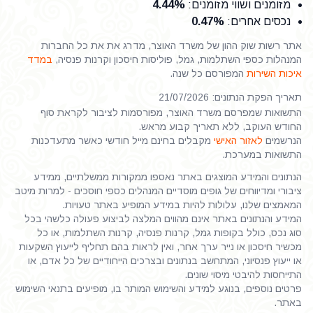
מזומנים ושווי מזומנים
:
4.44%
נכסים אחרים
:
0.47%
אתר רשות שוק ההון של משרד האוצר, מדרג את את כל החברות
המנהלות כספי השתלמות, גמל, פוליסות חיסכון וקרנות פנסיה,
במדד
איכות השירות
המפורסם כל שנה.
תאריך הפקת הנתונים: 21/07/2026
התשואות שמפרסם משרד האוצר, מפורסמות לציבור לקראת סוף
החודש העוקב, ללא תאריך קבוע מראש.
הנרשמים
לאזור האישי
מקבלים בחינם מייל חודשי כאשר מתעדכנות
התשואות במערכת.
הנתונים והמידע המוצגים באתר נאספו ממקורות ממשלתיים, ממידע
ציבורי ומדיווחים של גופים מוסדיים המנהלים כספי חוסכים - למרות מיטב
המאמצים שלנו, עלולות להיות במידע המופיע באתר טעויות.
המידע והנתונים באתר אינם מהווים המלצה לביצוע פעולה כלשהי בכל
סוג נכס, כולל בקופות גמל, קרנות פנסיה, קרנות השתלמות, או כל
מכשיר חיסכון או נייר ערך אחר, ואין לראות בהם תחליף לייעוץ השקעות
או ייעוץ פנסיוני, המתחשב בנתונים ובצרכים הייחודיים של כל אדם, או
התייחסות להיבטי מיסוי שונים.
פרטים נוספים, בנוגע למידע והשימוש המותר בו, מופיעים בתנאי השימוש
באתר.