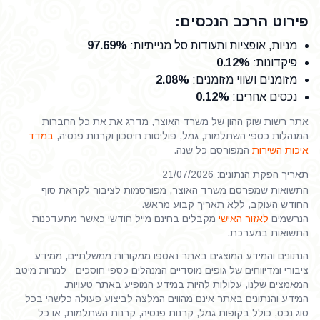
פירוט הרכב הנכסים:
מניות, אופציות ותעודות סל מנייתיות
:
97.69%
פיקדונות
:
0.12%
מזומנים ושווי מזומנים
:
2.08%
נכסים אחרים
:
0.12%
אתר רשות שוק ההון של משרד האוצר, מדרג את את כל החברות
המנהלות כספי השתלמות, גמל, פוליסות חיסכון וקרנות פנסיה,
במדד
איכות השירות
המפורסם כל שנה.
תאריך הפקת הנתונים: 21/07/2026
התשואות שמפרסם משרד האוצר, מפורסמות לציבור לקראת סוף
החודש העוקב, ללא תאריך קבוע מראש.
הנרשמים
לאזור האישי
מקבלים בחינם מייל חודשי כאשר מתעדכנות
התשואות במערכת.
הנתונים והמידע המוצגים באתר נאספו ממקורות ממשלתיים, ממידע
ציבורי ומדיווחים של גופים מוסדיים המנהלים כספי חוסכים - למרות מיטב
המאמצים שלנו, עלולות להיות במידע המופיע באתר טעויות.
המידע והנתונים באתר אינם מהווים המלצה לביצוע פעולה כלשהי בכל
סוג נכס, כולל בקופות גמל, קרנות פנסיה, קרנות השתלמות, או כל