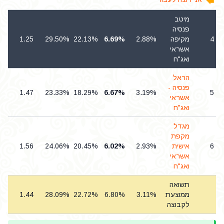
מיטב
פנסיה
4
מקיפה
2.88%
6.69%
22.13%
29.50%
1.25
1
אשראי
ואג"ח
הראל
פנסיה -
6
1.47
23.33%
18.29%
6.67%
3.19%
5
אשראי
ואג"ח
מגדל
מקפת
6
אישית
2.93%
6.02%
20.45%
24.06%
1.56
4
אשראי
ואג"ח
תשואה
ממוצעת
3.11%
6.80%
22.72%
28.09%
1.44
5
לקבוצה