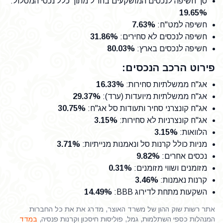
סך חשיפה לנכסים המושקעים בחו"ל מתוך כלל נכסי המסלול
:
19.65%
חשיפה למט"ח
:
7.63%
חשיפה לנכסים לא סחירים
:
31.86%
חשיפה לנכסים בארץ
:
80.03%
פירוט הרכב הנכסים:
אג"ח ממשלתיות סחירות
:
16.33%
אג"ח ממשלתיות מיועדות (ערד)
:
29.37%
אג"ח קונצרני סחיר ותעודות סל אג"ח
:
30.75%
אג"ח קונצרניות לא סחירות
:
3.15%
הלוואות
:
3.15%
מניות כולל קרנות סל ונאמנות מנייתיות
:
3.71%
נכסים אחרים
:
9.82%
מזומנים ושווי מזומנים
:
0.31%
קרנות נאמנות
:
3.46%
השקעות מתחת לדירוג BBB
:
14.49%
אתר רשות שוק ההון של משרד האוצר, מדרג את את כל החברות
המנהלות כספי השתלמות, גמל, פוליסות חיסכון וקרנות פנסיה,
במדד