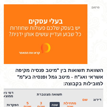
פרסום:
השוואת תשואות בין "מיטב פנסיה מקיפה
אשראי ואג"ח - מיטב גמל ופנסיה בע"מ"
למובילות בקבוצה:
דמי ניהול
תשואה מצטברת
ממוצעים
דירוג
שם
מתחילת
3
5
שנה
הפקדות
נכ
שנה
שנים
שנים