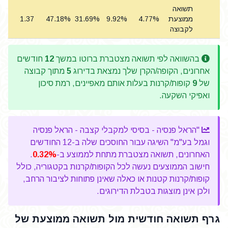
תשואה
ממוצעת
4.77%
9.92%
31.69%
47.18%
1.37
5
לקבוצה
בהשוואה לפי תשואה מצטברת ברוטו במשך
12
חודשים
אחרונים, הקופה/הקרן שלך נמצאת בדירוג
5
מתוך קבוצה
של
9
קופות/קרנות בעלות אותם מאפיינים, רמת סיכון
ואפיקי השקעה.
"הראל פנסיה - בסיסי למקבלי קצבה - הראל פנסיה
וגמל בע"מ" השיגה עבור החוסכים שלה ב-12 החודשים
האחרונים, תשואה מצטברת מתחת לממוצע ב-
0.32%
.
חישוב הממוצעים נעשה לכל הקופות/קרנות בקטגוריה, כולל
קופות/קרנות קטנות או כאלה שאינן פתוחות לציבור הרחב,
ולכן אינן מוצגות בטבלת הדירוגים.
גרף תשואה חודשית מול תשואה ממוצעת של