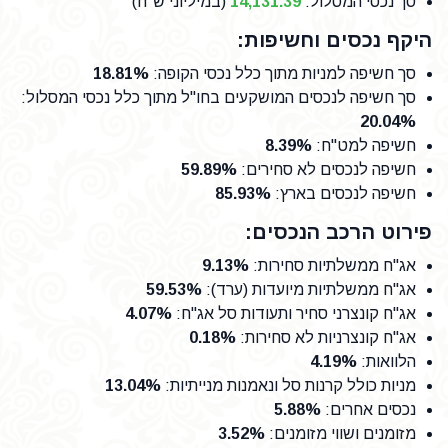
סך נכסי המסלול:
14,131.39
(במיליוני ש"ח)
היקף נכסים וחשיפות:
סך חשיפה למניות מתוך כלל נכסי הקופה
:
18.81%
סך חשיפה לנכסים המושקעים בחו"ל מתוך כלל נכסי המסלול
:
20.04%
חשיפה למט"ח
:
8.39%
חשיפה לנכסים לא סחירים
:
59.89%
חשיפה לנכסים בארץ
:
85.93%
פירוט הרכב הנכסים:
אג"ח ממשלתיות סחירות
:
9.13%
אג"ח ממשלתיות מיועדות (ערד)
:
59.53%
אג"ח קונצרני סחיר ותעודות סל אג"ח
:
4.07%
אג"ח קונצרניות לא סחירות
:
0.18%
הלוואות
:
4.19%
מניות כולל קרנות סל ונאמנות מנייתיות
:
13.04%
נכסים אחרים
:
5.88%
מזומנים ושווי מזומנים
:
3.52%