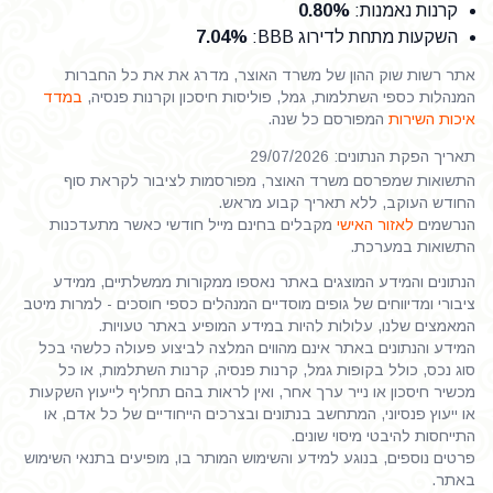
קרנות נאמנות
:
0.80%
השקעות מתחת לדירוג BBB
:
7.04%
אתר רשות שוק ההון של משרד האוצר, מדרג את את כל החברות
המנהלות כספי השתלמות, גמל, פוליסות חיסכון וקרנות פנסיה,
במדד
איכות השירות
המפורסם כל שנה.
תאריך הפקת הנתונים: 29/07/2026
התשואות שמפרסם משרד האוצר, מפורסמות לציבור לקראת סוף
החודש העוקב, ללא תאריך קבוע מראש.
הנרשמים
לאזור האישי
מקבלים בחינם מייל חודשי כאשר מתעדכנות
התשואות במערכת.
הנתונים והמידע המוצגים באתר נאספו ממקורות ממשלתיים, ממידע
ציבורי ומדיווחים של גופים מוסדיים המנהלים כספי חוסכים - למרות מיטב
המאמצים שלנו, עלולות להיות במידע המופיע באתר טעויות.
המידע והנתונים באתר אינם מהווים המלצה לביצוע פעולה כלשהי בכל
סוג נכס, כולל בקופות גמל, קרנות פנסיה, קרנות השתלמות, או כל
מכשיר חיסכון או נייר ערך אחר, ואין לראות בהם תחליף לייעוץ השקעות
או ייעוץ פנסיוני, המתחשב בנתונים ובצרכים הייחודיים של כל אדם, או
התייחסות להיבטי מיסוי שונים.
פרטים נוספים, בנוגע למידע והשימוש המותר בו, מופיעים בתנאי השימוש
באתר.