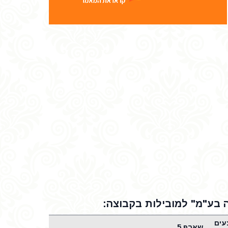
ה בע"מ" למובילות בקבוצה:
עים
שארפ 5