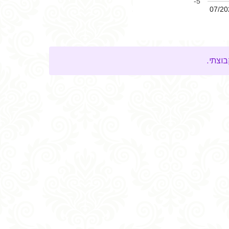
-5
07/20
וצתי.