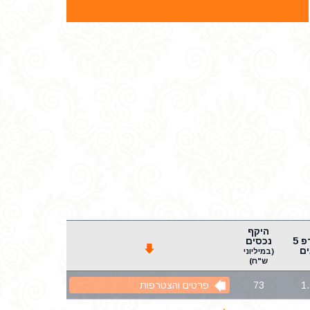
היקף
שארפ 5
נכסים
ם
(במיליוני
ש"ח)
1
73
פרטים והצטרפות