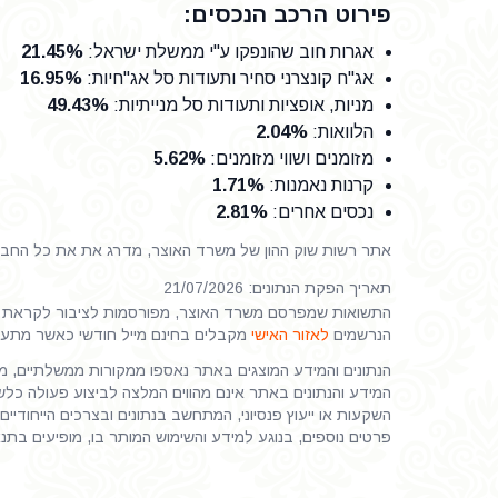
פירוט הרכב הנכסים:
אגרות חוב שהונפקו ע"י ממשלת ישראל
:
21.45%
אג"ח קונצרני סחיר ותעודות סל אג"חיות
:
16.95%
מניות, אופציות ותעודות סל מנייתיות
:
49.43%
הלוואות
:
2.04%
מזומנים ושווי מזומנים
:
5.62%
קרנות נאמנות
:
1.71%
נכסים אחרים
:
2.81%
אתר רשות שוק ההון של משרד האוצר, מדרג את את כל החברות
תאריך הפקת הנתונים: 21/07/2026
התשואות שמפרסם משרד האוצר, מפורסמות לציבור לקראת ס
הנרשמים
לאזור האישי
מקבלים בחינם מייל חודשי כאשר מתע
הנתונים והמידע המוצגים באתר נאספו ממקורות ממשלתיים, ממי
המידע והנתונים באתר אינם מהווים המלצה לביצוע פעולה כלשהי
השקעות או ייעוץ פנסיוני, המתחשב בנתונים ובצרכים הייחודיים 
פרטים נוספים, בנוגע למידע והשימוש המותר בו, מופיעים בתנ