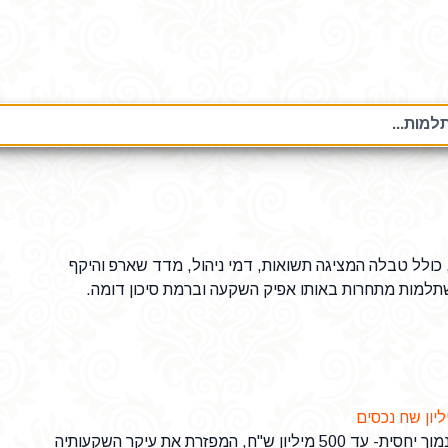
מות...
נים על קרן השתלמות "קרן השתלמות עוצ"מ - 394", כולל טבלה המציגה תשואות, דמי ניהול, מדד שארפ והיקף
תלמות מתחרות באותו אפיק השקעה וברמת סיכון דומה.
: קרן השתלמות עם סך נכסים נמוך יחסית- עד 500 מיליון ש"ח, המפזרת את עיקר השקעותיה