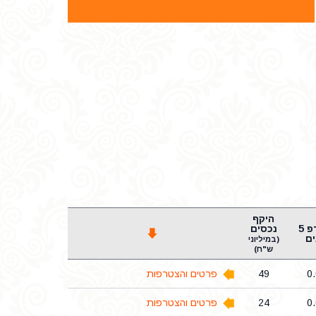
היקף
שארפ 5
נכסים
ם
(במיליוני
ש"ח)
0
49
פרטים והצטרפות
0
24
פרטים והצטרפות