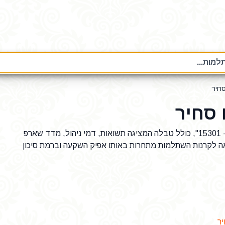
מות...
חיר
סחיר
נתונים על קרן השתלמות "הראל השתלמות אג"ח סחיר - 15301", כולל טבלה המציגה תשואות, דמי ניהול, מדד שארפ
ה לקרנות השתלמות מתחרות באותו אפיק השקעה וברמת סיכון
ר