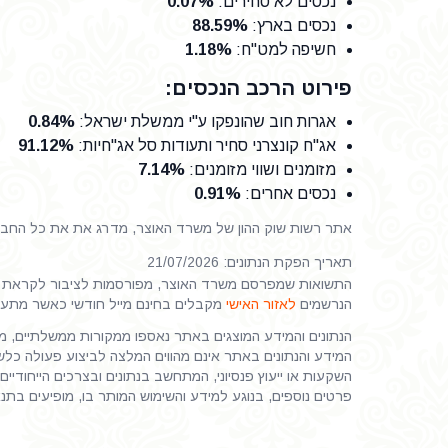
נכסים לא סחירים
:
0.07%
נכסים בארץ
:
88.59%
חשיפה למט"ח
:
1.18%
פירוט הרכב הנכסים:
אגרות חוב שהונפקו ע"י ממשלת ישראל
:
0.84%
אג"ח קונצרני סחיר ותעודות סל אג"חיות
:
91.12%
מזומנים ושווי מזומנים
:
7.14%
נכסים אחרים
:
0.91%
אתר רשות שוק ההון של משרד האוצר, מדרג את את כל החברות
תאריך הפקת הנתונים: 21/07/2026
התשואות שמפרסם משרד האוצר, מפורסמות לציבור לקראת ס
הנרשמים
לאזור האישי
מקבלים בחינם מייל חודשי כאשר מתע
הנתונים והמידע המוצגים באתר נאספו ממקורות ממשלתיים, ממי
המידע והנתונים באתר אינם מהווים המלצה לביצוע פעולה כלשהי
השקעות או ייעוץ פנסיוני, המתחשב בנתונים ובצרכים הייחודיים 
פרטים נוספים, בנוגע למידע והשימוש המותר בו, מופיעים בתנ