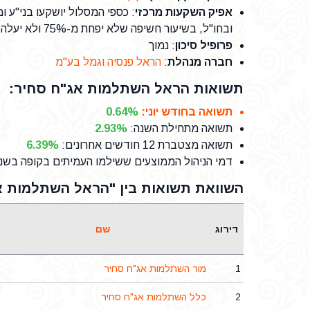
אפיק השקעות מרכזי
: כספי המסלול יושקעו בני"ע 
ובחו"ל, בשיעור חשיפה שלא יפחת מ-75% ולא יעלה על 120% מנכסי המסלול.
פרופיל סיכון
: נמוך
חברה מנהלת
:
הראל פנסיה וגמל בע"מ
תשואות הראל השתלמות אג"ח סחיר:
תשואה בחודש יוני
:
0.64%
תשואה מתחילת השנה
:
2.93%
תשואה מצטברת 12 חודשים אחרונים
:
6.39%
דמי הניהול הממוצעים ששילמו העמיתים בקופה בשנת 25
השוואת תשואות בין "הראל השתלמות א
דירוג
שם
1
מור השתלמות אג"ח סחיר
2
כלל השתלמות אג"ח סחיר