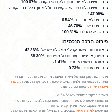
סך חשיפה למניות מתוך כלל נכסי הקופה
:
100.07%
סך חשיפה לנכסים המושקעים בחו"ל מתוך כלל נכסי הקופה
:
147.08%
נכסים לא סחירים
:
6.54%
נכסים בארץ
:
46.70%
חשיפה למט"ח
:
100.31%
פירוט הרכב הנכסים:
אגרות חוב שהונפקו ע"י ממשלת ישראל
:
42.38%
מניות, אופציות ותעודות סל מנייתיות
:
58.30%
מזומנים ושווי מזומנים
:
-1.41%
נכסים אחרים
:
0.73%
אתר רשות שוק ההון של משרד האוצר, מדרג את את כל החברות
המנהלות כספי השתלמות, גמל, פוליסות חיסכון וקרנות פנסיה,
במדד
איכות השירות
המפורסם כל שנה.
תאריך הפקת הנתונים: 21/07/2026
התשואות שמפרסם משרד האוצר, מפורסמות לציבור לקראת סוף
החודש העוקב, ללא תאריך קבוע מראש.
הנרשמים
לאזור האישי
מקבלים בחינם מייל חודשי כאשר מתעדכנות