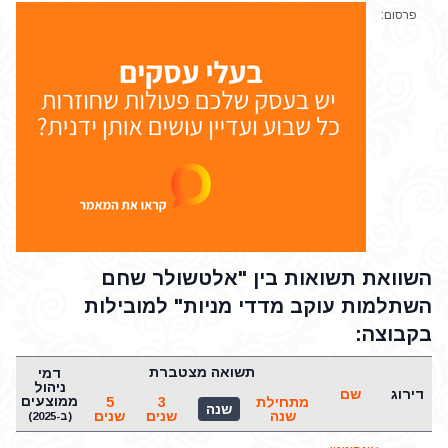
פרסום:
השוואת תשואות בין "אלטשולר שחם
השתלמות עוקב מדדי מניות" למובילות
בקבוצה:
תשואה מצטברת
דמי
ש
ניהול
דירוג
שם
ממוצעים
מתחילת
3
5
ש
שנה
שנה
שנים
שנים
(ב-2025)