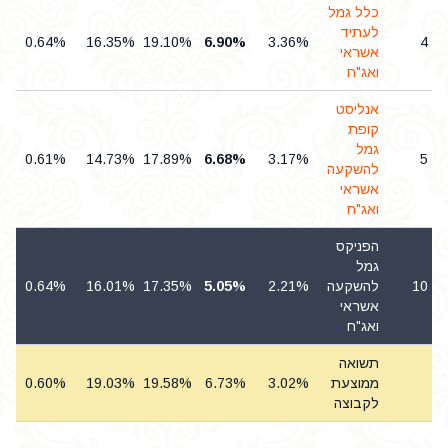
כלל גמל
לעתיד
0.64%
16.35%
19.10%
6.90%
3.36%
4
אשראי
ואג"ח
אנליסט
קופת
גמל
0.61%
14.73%
17.89%
6.68%
3.17%
5
להשקעה
אשראי
ואג"ח
הפניקס
גמל
10
להשקעה
2.21%
5.05%
17.35%
16.01%
0.64%
אשראי
ואג"ח
תשואה
ממוצעת
3.02%
6.73%
19.58%
19.03%
0.60%
%
לקבוצה