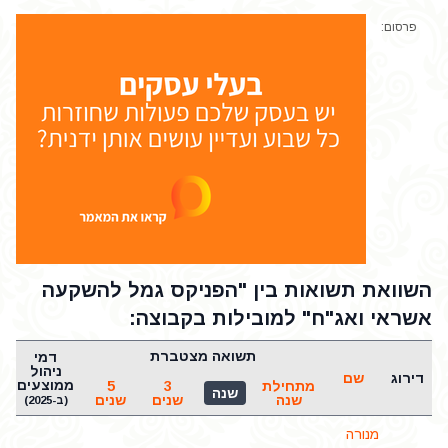
פרסום:
השוואת תשואות בין "הפניקס גמל להשקעה
אשראי ואג"ח" למובילות בקבוצה:
תשואה מצטברת
דמי
ש
ניהול
דירוג
שם
ממוצעים
מתחילת
3
5
שנה
שנה
שנים
שנים
(ב-2025)
מנורה