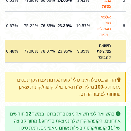
5
גמל
9.41%
24.66%
80.06%
79.88%
0.53%
מניות
אלפא
מור
0.67%
75.22%
76.85%
23.39%
10.57%
6
תגמולים
- מניות
תשואה
ממוצעת
9.85%
23.95%
78.07%
77.00%
0.48%
לקבוצה
הדרוג בטבלה אינו כולל קופות/קרנות עם היקף נכסים
מתחת ל-
100
מיליון ש"ח ואינו כולל קופות/קרנות שאינן
פתוחות לציבור הרחב.
בהשוואה לפי תשואה מצטברת ברוטו במשך
12
חודשים
אחרונים, הקופה/הקרן שלך נמצאת בדירוג
1
מתוך קבוצה
של
11
קופות/קרנות בעלות אותם מאפיינים, רמת סיכון