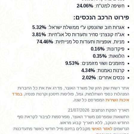
חשיפה למט"ח
:
24.06%
פירוט הרכב הנכסים:
אגרות חוב שהונפקו ע"י ממשלת ישראל
:
5.32%
אג"ח קונצרני סחיר ותעודות סל אג"חיות
:
3.81%
מניות, אופציות ותעודות סל מנייתיות
:
74.46%
פיקדונות
:
0.16%
הלוואות
:
0.35%
מזומנים ושווי מזומנים
:
9.53%
קרנות נאמנות
:
4.34%
נכסים אחרים
:
2.02%
אתר רשות שוק ההון של משרד האוצר, מדרג את את כל החברות
המנהלות כספי השתלמות, גמל, פוליסות חיסכון וקרנות פנסיה,
במדד
איכות השירות
המפורסם כל שנה.
תאריך הפקת הנתונים: 21/07/2026
התשואות שמפרסם משרד האוצר, מפורסמות לציבור לקראת סוף
החודש העוקב, ללא תאריך קבוע מראש.
הנרשמים
לאזור האישי
מקבלים בחינם מייל חודשי כאשר מתעדכנות