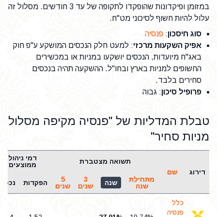
במזומן ופיקדונות שהופקדו לתקופה של עד 3 חודשים. מסלול זה
עלול להיות חשוף לסיכוני מט"ח.
סוג חיסכון
:
פנסיה
אפיק השקעות מרכזי
: למעט חלק הנכסים המושקע ע"פ חוק
באג"ח מיועדות, הנכסים יושקעו במניות או במכשירים
החשופים למניות בארץ ובחו"ל. ההשקעה תהיה בנכסים
סחירים בלבד.
פרופיל סיכון
: גבוה
טבלת המדליות של "פנסיה מקיפה מסלול
מניות סחיר"
דמי ניהול
תשואה מצטברת
ממוצעים
דירוג
שם
מתחילת
3
5
שנה
הפקדות
נכסים
שנה
שנים
שנים
כלל
פנסיה