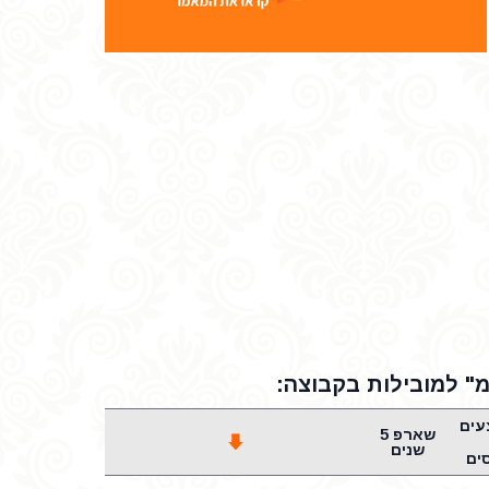
מ" למובילות בקבוצה:
עים
שארפ 5
שנים
ים