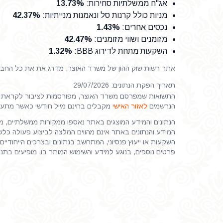
אג"ח ממשלתיות סחירות
:
13.73%
מניות כולל קרנות סל ונאמנות מנייתיות
:
42.37%
נכסים אחרים
:
1.43%
מזומנים ושווי מזומנים
:
42.47%
השקעות מתחת לדירוג BBB
:
1.32%
אתר רשות שוק ההון של משרד האוצר, מדרג את את כל החברות
תאריך הפקת הנתונים: 29/07/2026
התשואות שמפרסם משרד האוצר, מפורסמות לציבור לקראת ס
הנרשמים
לאזור האישי
מקבלים בחינם מייל חודשי כאשר מתע
הנתונים והמידע המוצגים באתר נאספו ממקורות ממשלתיים, ממי
המידע והנתונים באתר אינם מהווים המלצה לביצוע פעולה כלשהי
השקעות או ייעוץ פנסיוני, המתחשב בנתונים ובצרכים הייחודיים 
פרטים נוספים, בנוגע למידע והשימוש המותר בו, מופיעים בתנ