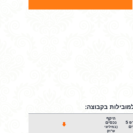
היקף
שארפ 5
נכסים
ם
(במיליוני
ש"ח)