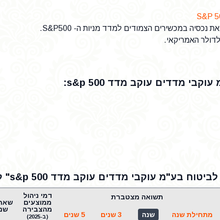
: פוליסת חיסכון אשר משקיעה את נכסיה במכשירים הצמודים למדד מניות ה- S&P500.
לדולר האמריקאי.
בי מדדים עוקב מדד s&p 500:
 עוקבי מדדים עוקב מדד s&p 500" למובילות בקבוצה:
דמי ניהול
תשואה מצטברת
ממוצעים
מהצבירה
שני
מתחילת שנה
שנה
3 שנים
5 שנים
(ב-2025)