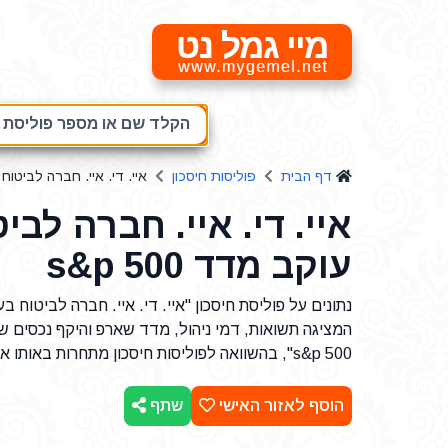
מיי גמל נט
הקלד שם או מספר פוליסת חי
דף הבית
פוליסות חיסכון
איי. די. איי. חברה לביטוח ב
איי. די. איי. חברה לב
עוקב מדד s&p 500
המציגה תשואות, דמי ניהול, מדד שארפ והיקף נכסים של
s&p 500", בהשוואה לפוליסות חיסכון מתחרות באותו אפיק השקעה וברמת סיכון דומה.
הוסף לאזור האישי
שתף