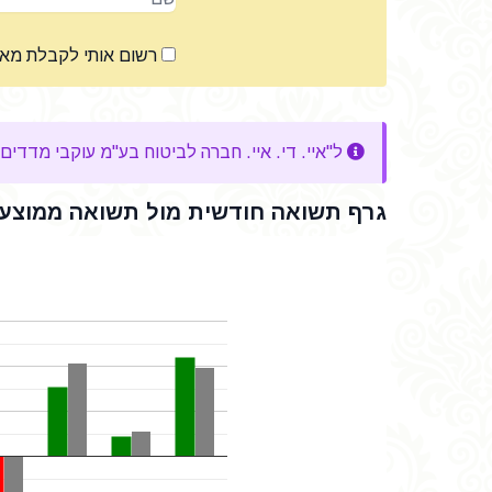
רשום אותי לקבלת מא
ל"איי. די. איי. חברה לביטוח בע"מ עוקבי מדדים עוקב מדד s&p 500" אין תשואה תשואה מצטברת
גרף תשואה חודשית מול תשואה ממוצעת