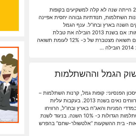
שנת 2014 הייתה שנה לא קלה למשקיעים בקופות
ות השתלמות, תנודתיות גבוהה יחסית אפיינה
ים השנה בארץ ובחו”ל. ענף הגמל
וההשתלמות: אם בשנת 2013 הובילה את טבלת
התשואות קופת הגמל של איילון עם תשואה מצטברת של כ- 12% לעומת תשואה
סכון הפנסיוני: קופות גמל, קרנות השתלמות –
דיווחו על רווחים נאים בשנת 2013. בעקבות עליות
דדי המניות והאג”ח בארץ ובחו”ל, הרוויחו
בממוצע קופות הגמל וקרנות ההשתלמות הגדולות כ- 10% השנה. בניגוד לשנת
שואות- בית ההשקעות “אלטשולר-שחם” בהפרש