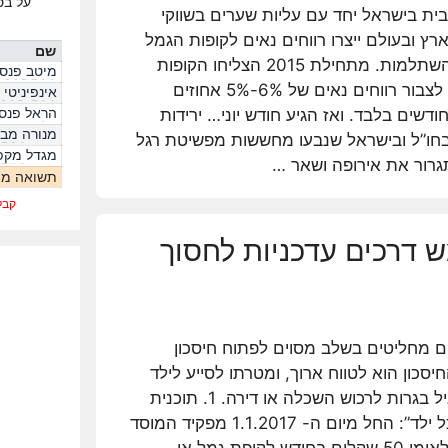
על בס
בית בישראל יחד עם עליות שערים בשווקי
רץ ובעולם ייצרו רווחים נאים לקופות הגמל
שם
וקרנות ההשתלמות. מתחילת 2015 הצליחו הקופות
מיטב פנסי
S&P500
המובילות לצבור רווחים נאים של 6%-5% אחוזים
אינפיניטי
S&P 500
הראל פנסי
דשים בלבד. ואז הגיע חודש יוני… ירידות
s&p
מנורה מב
חו”ל ובישראל שנבעו מחששות מפשיטת רגל
מדד S&P500
מגדל מקפ
תגרור את אירופה ושאר …
מדד S&P500
תשואה ממ
קבל
ש דרכים עדכניות לחסוך
ם מחליטים בשלב מסוים לפתוח חיסכון
חיסכון הוא לטווח ארוך, ומטרתו לסייע לילד
כשיגיע לגיל בגרות לרכוש השכלה או דירה. 1. תוכנית
“חסכון לכל ילד”: החל מיום ה- 1.1.2017 מפקיד המוסד
לביטוח הלאומי 50 שקלים בחודש לקופת גמל או