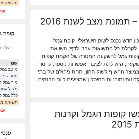
תשואה ממ
קבל
תמונת מצב לשנת 2016
ון חדש נכנס לשוק הישראלי: קופת גמל
על בס
לקבלת כל התשואות עברו לדף: השוואת
ופות גמל להשקעה המטרה של הקמת קופות
שם
קעה, היא לתת לציבור אפשרות נוספת לחסוך
מיטב גמל
מוצר החשוף לשוק ההון, תחת ניהולם של בתי
S&P 500
מנורה מב
נות ותוכניות החיסכון שמציעים כיום הבנקים
עוקב S&P500
מור גמל ל
S&P500
מגדל גמל
s&p500
500
תשואה ממ
קבל
ו קופות הגמל וקרנות
2
פנסיה 