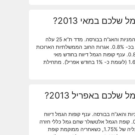
לכם במאי 2013?
חודש מאי היה חודש חיובי בשווקי המניות והאג”ח בבורסה. מדד ת”א 25 עלה
בכ- 2% ומדד התל-בונד 60 עלה בכ- 0.8%. אגרות החוב הממשלתיות הארוכות
רשמו ירידות שערים של 0.4%-0.8%. ענף קופות הגמל דיווח בחודש מאי
בממוצע על תשואות של 1.5%-1.6% (לעומת כ- 1% בחודש אפריל). מתחילת
לכם באפריל 2013?
יות והאג”ח בבורסה. ענף קופות הגמל דיווח
בממוצע על תשואה של כ- 0.95%. קופת הגמל אלטשולר שחם גמל כללי חזרה
להוביל את טבלת התשואות עם עליה של 1.75%, כשאחריה ממוקמת קופת