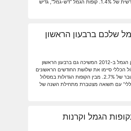
הגמל של אקסלנס עם תשואה חודשית של 1.4%. קופות הגמל “דש-גמל”, גדיש
ל שלכם ברבעון הראשון
המגמה החיובית שאפיינה את שוק הגמל ב-2012 המשיכה גם ברבעון הראשון
המסלול הכללי סיימו את שלושת החודשים הראשונים
של השנה עם ממוצע תשואה מצטבר של 2.7%. מבין הקופות הגדולות במסלול
 כללי” עם תשואה מצטברת מתחילת השנה של
ום ינואר 2013 בקופות הגמל וקרנות