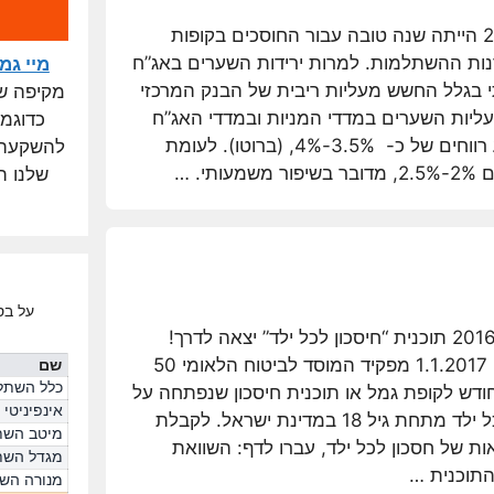
שנת 2016 הייתה שנה טובה עבור החוסכים בקופות
נות ההשתלמות. למרות ירידות השערים באג”ח
מיי גמ
בגלל החשש מעליות ריבית של הבנק המרכזי
מקיפה של 
ליות השערים במדדי המניות ובמדדי האג”ח
כדוגמ
הקונצרני, הניבו לחוסכים בממוצע רווחים של כ- 3.5%-4%, (ברוטו). לעומת
להשקעה, 
שלנו ת
על בס
בדצמבר 2016 תוכנית “חיסכון לכל ילד” יצאה לדרך!
החל מה- 1.1.2017 מפקיד המוסד לביטוח הלאומי 50
שם
כלל השתל
דש לקופת גמל או תוכנית חיסכון שנפתחה על
אינפיניטי
שמו של כל ילד מתחת גיל 18 במדינת ישראל. לקבלת
מיטב השת
ת של חסכון לכל ילד, עברו לדף: השוואת
מגדל השת
התוכנית …
מנורה הש