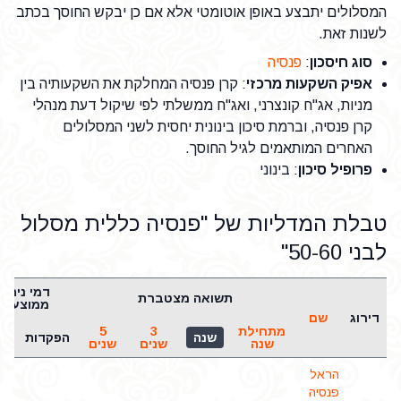
המסלולים יתבצע באופן אוטומטי אלא אם כן יבקש החוסך בכתב
לשנות זאת.
סוג חיסכון
:
פנסיה
אפיק השקעות מרכזי
: קרן פנסיה המחלקת את השקעותיה בין
מניות, אג"ח קונצרני, ואג"ח ממשלתי לפי שיקול דעת מנהלי
קרן פנסיה, וברמת סיכון בינונית יחסית לשני המסלולים
האחרים המותאמים לגיל החוסך.
פרופיל סיכון
: בינוני
טבלת המדליות של "פנסיה כללית מסלול
לבני 50-60"
דמי ניהול
תשואה מצטברת
ממוצעים
דירוג
שם
מתחילת
3
5
שנה
הפקדות
נכ
שנה
שנים
שנים
הראל
פנסיה